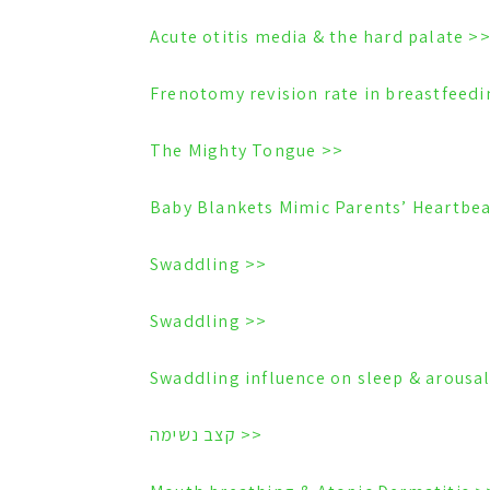
<< Acute otitis media & the hard pala
<< The Mighty Tongue
<< Swaddling
<< Swaddling
<< קצב נשימה