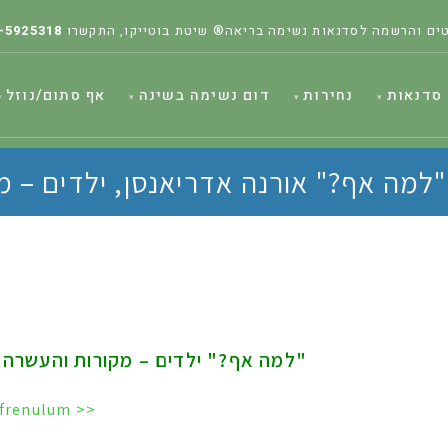
ים והרשמה לסדנאות נשימה בריאה® שיטת בוטייקו, התקשרו
-5925318
סדנאות
נחירות
דום נשימה בשינה
אף סתום/נוזל
למה אף?" אורנה אדריאנסן, ילדים – מ
"למה אף?" ילדים – מקורות והעשרה
<< Pediatric sleep apnoea & short lingual frenulum