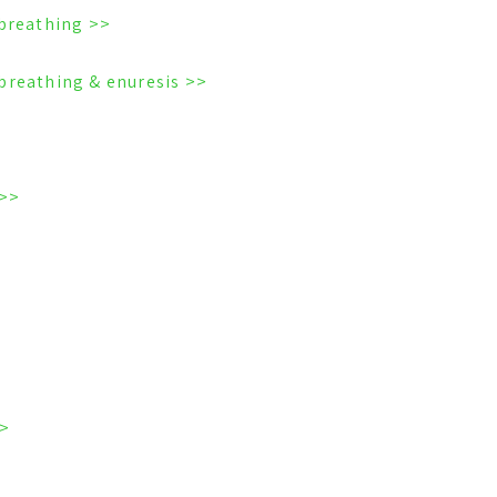
<< Nocturnal enuresis & sleep disordered breathing
<< Association between sleep-disordered breathing & enuresis
s & sleep disordered breathing
es: Start in Infancy