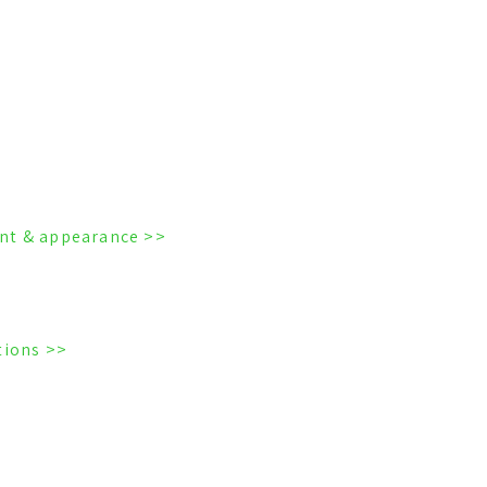
<< Mouth breathing & physical development & appearance
<< Mouth breathing: Oral & medical conditions