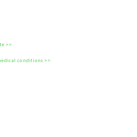
<< Long face syndrome = skeletal open bite
<< Mouth breathing in relation to oral & medical conditions