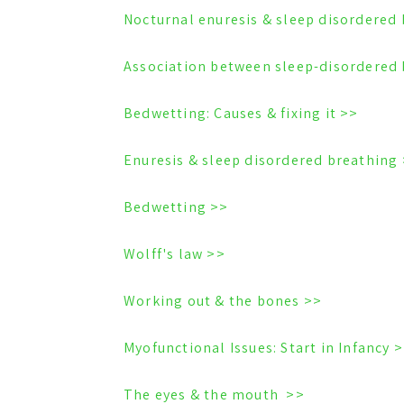
<< Bedwetting: Causes & fixing it
<< Enuresi
<< Bedwetting
<< Wolff's law
<< Working out & the bones
<< Myofunctional Issu
<< The eyes & the mouth