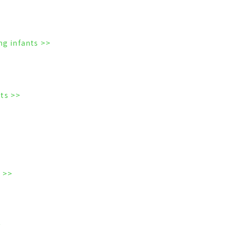
te
<< Frenotomy revision rate in breastfeeding infants
<< Baby Blankets Mimic Parents’ Heartbeats
<< Swaddling influence on sleep & arousal