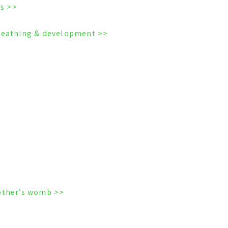
<< Children, snoring & learning disabilities
<< Premature infants: Sleep-disordered breathing & development
<< Children memories of being in their mother’s womb