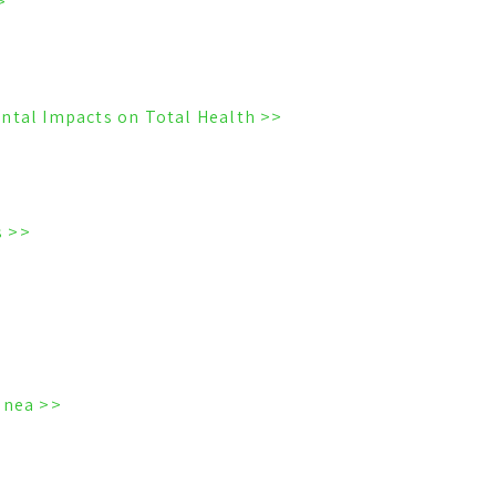
 Dermatitis
<< Is it Mental or is it Dental? Cranial & Dental Impacts on Total Health
<< The most critical time: The first 9 years
<< Mouth breathing & obstructive sleep apnea