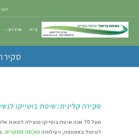
לפרט
בית
אודות
סקירה 
סקירה קלינית: שיטת בוּטֵייקוֹ לנ
מעל 70 שנה שיטת בוּטֵייקוֹ מועילה למ
לטיפול באסטמה, ויעילותה
הוכחה מחקרית
.
ב