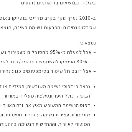
בשינה, ובנושאים בריאותיים נוספים.
שסבלו מנחירות והפרעות נשימה בשינה, תוצאות ה
נמצא כי:
– אצל למעלה מ-95% מהסובלים מעצירות נשימה בשינה – איכות השינה השתפרה
– כ-80% הפסיקו להשתמש במכשיר/ציוד לשינה (סיפאפ; התקן דנטאלי)
– אצל רובם חל שיפור בסימפטומים כגון: נחירות
נראה כי דפוסי נשימה משובשים, תמידיים או זמ
הבעיה, כולל היפרוונטילציה מעלייה באוורור;
דפוס הנשימה המשובש מאיץ את זרם האוויר ומ
שתי צורות עצירות נשימה עיקריות: חסימתית ו
המוטורי לאוורור, והתחדשות הנשימה בהתעוררו