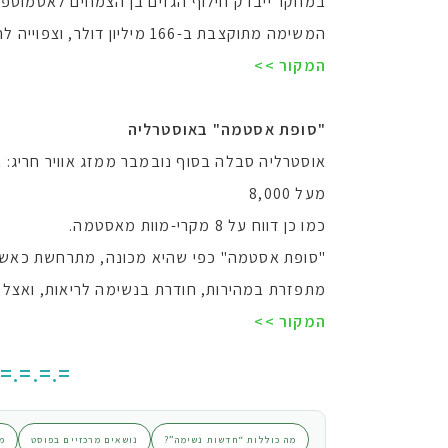
במחקר ייבדק חילוף הגזים בן הצמחים לאטמוספי
המשימה מתוקצבת ב-166 מיליון דולר, וצפוייה להמשך 5 שנים.
המקור >>
"סופת אסטמה" באוסטרליה
אוסטרליה סבלה בסוף נובמבר ממזג אוויר חריג: 
מעל 8,000
כמו כן דווח על 8 מקרי-מוות מאסטמה.
"סופת אסטמה" כפי שהיא מכונה, מתרחשת כאשר מ
מתפזרת במהירות, חודרת בנשימה לריאות, ואצל 
המקור >>
.=.=.=.=
מה כוללות “חדשות נשימה”?
נושאים מרכזיים בפוסט
מ