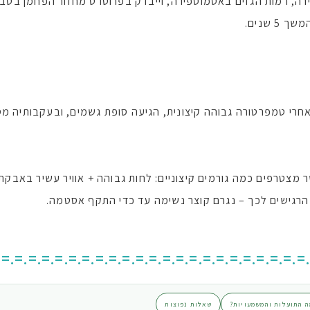
רה, רמות הגזים באטמוספירה, וייבדק בפרוטרט מחזור הפחמן בטבע
אחרי טמפרטורה גבוהה קיצונית, הגיעה סופת גשמים, ובעקבותיה מס
צטרפים כמה גורמים קיצוניים: לחות גבוהה + אוויר עשיר באבק
הרגישים לכך – נגרם קוצר נשימה עד כדי התקף אסטמה.
.=.=.=.=.=.=.=.=.=.=.=.=.=.=.=.=.=.=.=.=.=.=.=
ה התועלות והמשמעויות?
שאלות נפוצות