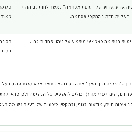
יה אירע אירוע של “סופת אסתמה” כאשר לחות גבוהה +
משקף 
 לעלייה חדה בהתקפי אסתמה.
מאוד 
וש בנשימה כאמצעי משפיע על זיהוי פחד וזיכרון.
הסבר ל
במחקר
ן ש‘נשימה דרך האף’ אינה רק נושא רפואי, אלא משפיעה גם על קוגנ
ים, שינויי מזג אוויר) יכולים להשפיע על הנשימה ולכן כדאי להת
איכות חיים, מודעות לגוף, ולהקטין סיכונים של בעיות נשימה בעקב