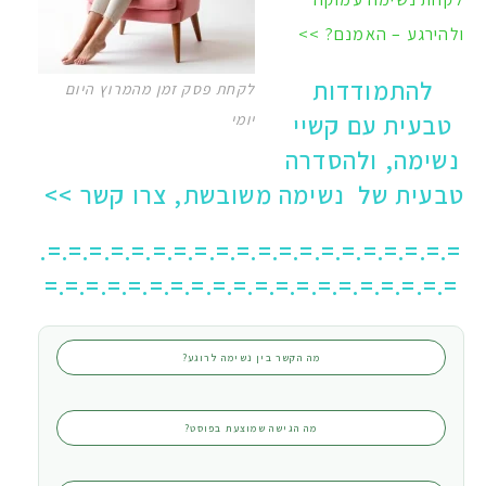
ולהירגע – האמנם? >>
להתמודדות
לקחת פסק זמן מהמרוץ היום
טבעית עם קשיי
יומי
נשימה, ולהסדרה
טבעית של נשימה משובשת, צרו קשר >>
=.=.=.=.=.=.=.=.=.=.=.=.=.=.=.=.=.=.=.=.
=.=.=.=.=.=.=.=.=.=.=.=.=.=.=.=.=.=.=.=
מה הקשר בין נשימה לרוגע?
מה הגישה שמוצעת בפוסט?