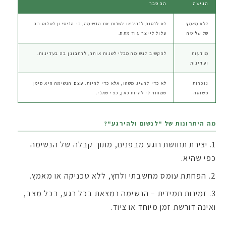
הגישה
ההסבר
ללא מאמץ
לא לנסות לנהל או לשנות את הנשימה, כי הניסיון לשלוט בה
של שליטה
עלול לייצר עוד מתח.
מודעות
להקשיב לנשימה מבלי לשנות אותה, להתבונן בה בעדינות.
ועדינות
נוכחות
לא כדי להשיג משהו, אלא כדי להיות. עצם הנשימה היא סימן
פשוטה
שמותר לי להיות כאן, כפי שאני.
מה היתרונות של "לנשום ולהירגע"?
יצירת תחושת רוגע מבפנים, מתוך קבלה של הנשימה
כפי שהיא.
הפחתת עומס מחשבתי ולחץ, ללא טכניקה או מאמץ.
זמינות תמידית – הנשימה נמצאת בכל רגע, בכל מצב,
ואינה דורשת זמן מיוחד או ציוד.