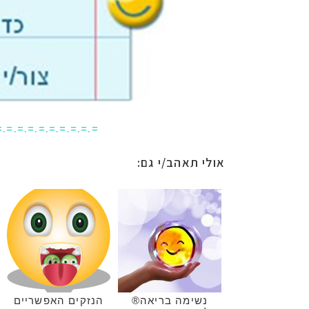
=.=.=.=.=.=.=.=.=.=
אולי תאהב/י גם:
נשימה בריאה®
הנזקים האפשריים