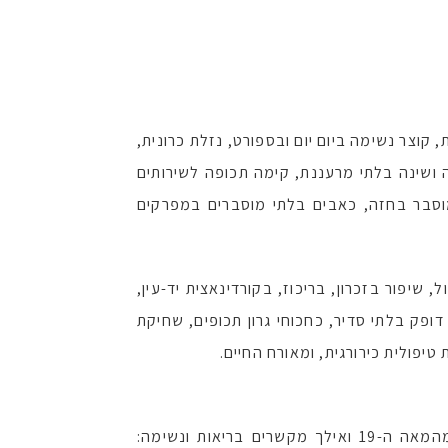
 קוצר נשימה ביום יום ובספורט, נזלת כרונית,
נה ושינה בלתי מרעננת, קימה תכופה לשירותים
 מוסבר בחזה, כאבים בלתי מוסברים במפרקים
יפור בזכרון, בריכוז, בקורדינאצית יד-עין,
דופק בלתי סדיר, כחכוחי גרון תכופים, שחיקת
טיפולית כירורגית, ומאורח החיים.
הקשר בין נשימה לבריאות ידוע אלפי שנים בתרבויות ופילוסופיות חיים שונות. מחקרים וספרות מקצועית ענפה מהמאה ה-19 ואילך מקשרים בריאות ונשימה: