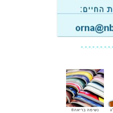
=.=.=.=.=.=.=.=.
ג
נשימה בריאה®