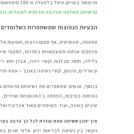
פרופסור בוטייקו טיפל בלמעלה מ-100 סימפטומים ומחלות
הרשימה המלאה תורגמה מרוסית לאנגלית, ונמ
הבעיות הנפוצות שמשתפרות כשלומדים 
אסטמה, סינוסיטיס, אף סתום כרונית, תופעות אלרג
פיהוקים אנחות והתעטשויות בסדרות, התקפי שיעול
בלילה, חוסר סבלנות וקשיי ריכוז, אבדן חוש ר
ובשרירים, טינטון, קשיי נשימה באובך – עונת פריח
בנוסף, אנשים שמשפרים את נשימתם מדווחים גם ע
הפחתה בצרבות, הפחתה ב'התכווצויות שרירים', הי
שיניים בשינה, ועוד. השיפורים מאוד אינדיבידואל
איך יתכן ששיטה אחת עוזרת לכל כך הרבה בעיו