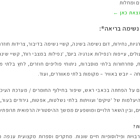
צאת כאן ←
נשימה בריאה®:
יות, נחירות, דום נשימה בשינה, קשיי נשימה בדיבור, צרידות חוזרת,
ים, עייפות ו'נפילות אנרגיה ביום', 'נפילות במצבי רוח', קשיי שי
יח, סחרחורות בלתי מוסברות, ניתוחי פוליפים חוזרים, לחץ בלתי
ה – יובש באוויר – מקומות בלתי מאווררים, ועוד.
ל הפחתה בכאבי ראש, שיפור בחילוף החומרים / מערכת העיכול, ש
עלמות של 'טיקים' ועוויתות בלתי נשלטות, אפטות, גירודים בעור, 
ים, ובין השאר תלויים ומושפעים ממשך ההיסטוריה הרפואית תרופתית 
ת?