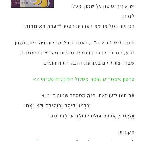
יש אוניברסיטה על שמו, ופסל
לזכרו.
הסיפור במלואו יצא בעברית בספר "
זעקת האימהות
".
ורק ב-1980 בארה"ב, בעקבות גלי מחלות זיהומיות ממזון
נגוע, המרכז לבקרת ומניעת מחלות זיהה את החשיבות
שברחיצת-ידיים במניעת-הדבקויות וזיהומים.
סרטון שממחיש היטב מסלול הידבקות שגרתי >>
אבותינו ידעו זאת, הנה מסספר שמות ל' כ"א:
"וְרָחֲצוּ יְדֵיהֶם וְרַגְלֵיהֶם וְלֹא יָמֻתוּ
וְהָיְתָה לָהֶם חָק עוֹלָם לוֹ וּלְזַרְעוֹ לְדֹרֹתָם."
מקורות: