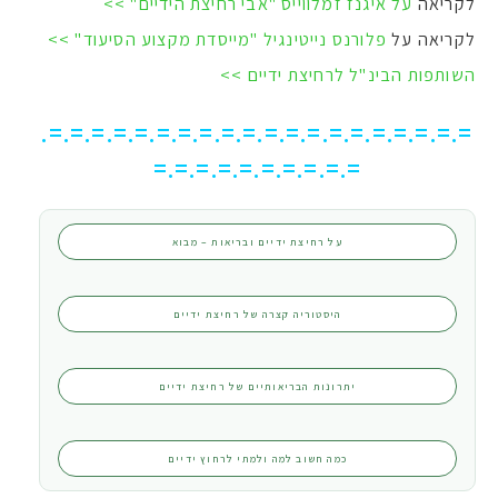
לקריאה
על איגנז זמלווייס "אבי רחיצת הידיים" >>
לקריאה על
פלורנס נייטינגיל "מייסדת מקצוע הסיעוד" >>
השותפות הבינ"ל לרחיצת ידיים >>
=.=.=.=.=.=.=.=.=.=.=.=.=.=.=.=.=.=.=.=.
=.=.=.=.=.=.=.=.=.=
על רחיצת ידיים ובריאות – מבוא
היסטוריה קצרה של רחיצת ידיים
יתרונות הבריאותיים של רחיצת ידיים
כמה חשוב למה ולמתי לרחוץ ידיים