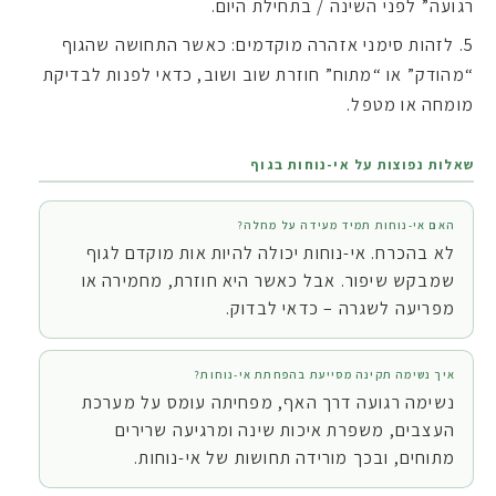
רגועה” לפני השינה / בתחילת היום.
לזהות סימני אזהרה מוקדמים: כאשר התחושה שהגוף
“מהודק” או “מתוח” חוזרת שוב ושוב, כדאי לפנות לבדיקת
מומחה או מטפל.
שאלות נפוצות על אי-נוחות בגוף
האם אי-נוחות תמיד מעידה על מחלה?
לא בהכרח. אי-נוחות יכולה להיות אות מוקדם לגוף
שמבקש שיפור. אבל כאשר היא חוזרת, מחמירה או
מפריעה לשגרה – כדאי לבדוק.
איך נשימה תקינה מסייעת בהפחתת אי-נוחות?
נשימה רגועה דרך האף, מפחיתה עומס על מערכת
העצבים, משפרת איכות שינה ומרגיעה שרירים
מתוחים, ובכך מורידה תחושות של אי-נוחות.