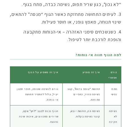
“לא נכון”, כגון שריר תפוס, נשימה כבדה, מתח בגוף.
לעיתים התחושה מתחזקת כאשר הגוף “מנסה” להתאים,
שינוי תנוחה, מאמץ גופני, או חוסר פעילות.
כשנשכחים סימני האזהרה – אי-הנוחות מתקבעה
והופכת לורכבת יותר לטיפול.
למה הגוף חווה אי-נוחות?
גורם
איך זה מופיע
איך זה משפיע על הגוף
אפשרי
מתח
תחושת “עומס בראש”, קצב
גורם לנשימה שטוחה, חוסר חמצן
נפשי
נשימה מהיר, כתפיים
יעיל, עלול להחמיר תחושת
מתוחות.
אי-נוחות.
נשימה
נשימת פה, תחושת יובש,
הגוף נכנס למצב “לחץ” שקט,
לא
קוצר נשימה בקלות.
שרירים מתכווצים, איכות שינה
תקינה
נפגעת.