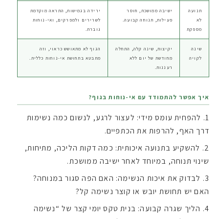
תנועה
ישיבה ממושכת, חוסר
ירידה בגמישות, התראה מוקדמת
לא
פעילות, תנוחה קבועה.
לשרירים ולמפרקים, ואי-נוחות
מספקת
גוברת.
שינה
יקיצות, שינה קלה, התחלה
הגוף לא מתאושש כראוי, וזה
לקויה
מחודשת של יום ללא
מתבטא בתחושת אי-נוחות כללית.
רעננות.
איך אפשר להתמודד עם אי-נוחות בגוף?
להפחית עומס מידי: לעצור לרגע, לנשום כמה נשימות
דרך האף, להרפות את הכתפיים.
להשקיע בתנועה איכותית: כמה דקות הליכה, מתיחות,
שינוי תנוחה, במיוחד לאחר ישיבה ממושכת.
לבדוק את איכות הנשימה: האם הפה סגור במנוחה?
האם יש תחושת יובש או קוצר נשימה קל?
הליך שגרה קבועה: בנית טקס יומי קצר של “נשימה