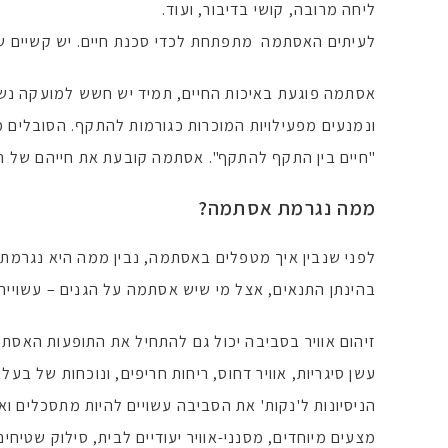
ליחה מרובה, קושי בדיבור, ועוד.
לעיתים האסתמה מתפתחת לכדי סכנת חיים. יש קשיים שו
אסתמה פוגעת באיכות החיים, תמיד יש חשש למועקה נש
ונמנעים מפעילויות המוכרות כגורמות להתקף. הסובלים
"חיים בין התקף להתקף". אסתמה קובעת את חייהם של ה
ממה נגרמת אסתמה?
לפני שנבין איך מטפלים באסתמה, נבין ממה היא נגרמת. י
בהינתן התנאים, אצל מי שיש אסתמה על הגנים – עשוי
זיהום אוויר בסביבה יכול גם להתחיל את התופעות האסתמת
עשן סיגריות, אוויר דחוס, ריחות חריפים, ונוכחות של בעלי 
הניסיונות ל'נקות' את הסביבה עשויים להיות מתסכלים ואין
מצעים מיוחדים, מסנני-אוויר יעודיים לבית, סילוק שטיחים 