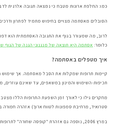
כמו: החלפת ארונות מטבח כי נמצאה תגובה אלרגית ל
הסובלים מאסתמה מצויים בחיפוש מתמיד לפתרון ודרכים
לרוב, מה שמעורר בגוף את התגובה האסתמתית הוא דפוס 
כלומר:
אסתמה היא תוצאה של מנגנוני הגנה של הגוף שנ
איך מטפלים באסתמה?
קיימות תרופות שמקלות את הסבל מאסתמה. אך שימוש תכו
תכיפות-השימוש והמינון במשאפים, עד שאינם עוזרים, מה 
סטרואיד, מרחיבת סמפונות לטווח ארוך) אזהרה חמורה ביו
במרץ 2006, נוספה גם אזהרת "קופסה שחורה" לתרופות המכילות סלמטרול כגון אדוויר, סרבנט ופורדיל –