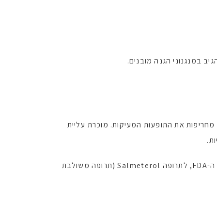
יב במנגנוני הגנה מובנים.
 מחריפות את התופעות המעיקות. מוכרת עליית
ת.
מחקרים גילו כי לאורך זמן השפעת התרופות הללו מצטברת ומסכנת חיים, וב-2005 הוסיף מינהל המזון והתרופות האמריקאי, ה-FDA, לתרופה Salmeterol (תרופה משולבת