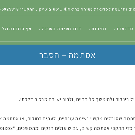
ים והרשמה לסדנאות נשימה בריאה® שיטת בוטייקו, התקשרו
-5925318
סדנאות
נחירות
דום נשימה בשינה
אף סתום/נוזל
אסתמה – הסבר
בינקות ולהימשך כל החיים, ולרוב יש בה מרכיב דלקתי.
סתמה שסובלים מקשיי נשימה עונתיים, לעתים רחוקות, או אסתמה א
כדי התקפי אסתמה קשים, עם שיעולים חזקים ומתמשכים, "צפצופים