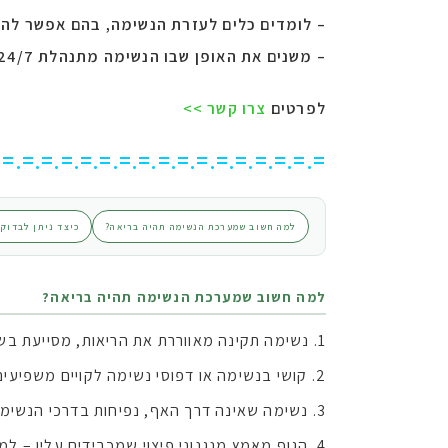
– לומדים כלים לעזרת הנשימה, בהם אפשר להיע
– משנים את האופן שבו הנשימה מתנהלת 24/7, ובכך מתקבל פתרון לטווח ארוך, של קשיי הנשימה.
לפרטים
צרו קשר >>
.=.=.=.=.=.=.=.=.=.=.=.=.=.=.=.=.=
למה חשוב שמערכת הנשימה תהיה בריאה?
כיצד ניתן לבדוק 
למה חשוב שמערכת הנשימה תהיה בריאה?
נשימה תקינה מאווררת את הריאות, מסייעת בש
קושי בנשימה או דפוסי נשימה לקויים משפיעים 
נשימה שאינה דרך האף, נפיחות בדרכי הנשימה א
הגוף מאמץ מנגנוני פיצוי שמכבידים עליו – 