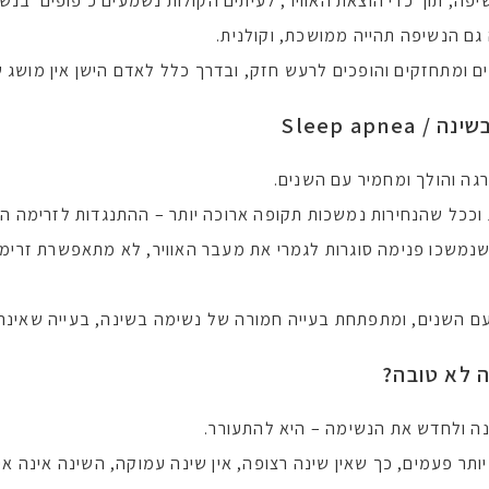
פה, תוך כדי הוצאת האוויר, לעיתים הקולות נשמעים כ'פופים' בנש
גם הנשיפה תהייה ממושכת, וקולנית.
ם ומתחזקים והופכים לרעש חזק, ובדרך כלל לאדם הישן אין מושג 
שינה /
Sleep apnea
ה והולך ומחמיר עם השנים.
ככל שהנחירות נמשכות תקופה ארוכה יותר – ההתנגדות לזרימה הגד
נמשכו פנימה סוגרות לגמרי את מעבר האוויר, לא מתאפשרת זרימה ש
 השנים, ומתפתחת בעייה חמורה של נשימה בשינה, בעייה שאינה
ה לא טובה?
ה ולחדש את הנשימה – היא להתעורר.
ותר פעמים, כך שאין שינה רצופה, אין שינה עמוקה, השינה אינה אי