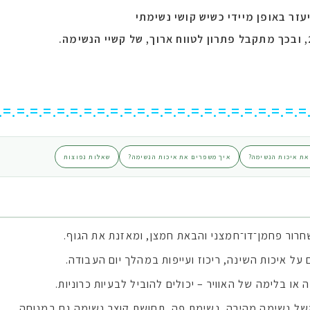
זר באופן מיידי כשיש קושי נשימתי
.=.=.=.=.=.=.=.=.=.=.=.=.=.=.=.=.=.=.=.=.=.=.=
את איכות הנשימה?
איך משפרים את איכות הנשימה?
שאלות נפוצות
חרור פחמן־דו־חמצני והבאת חמצן, ומאזנת את הגוף.
על איכות השינה, ריכוז ועייפות במהלך יום העבודה.
ו בלימה של האוויר – יכולים להוביל לבעיות כרוניות.
למשל נשימה מהירה, נשימת פה, תחושת קוצר נשימה גם במנוחה.