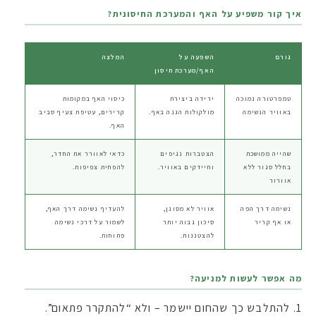
איך קור משפיע על האף והמערכת החיסונית?
גורם
השפעה על
המלצה
האף/מערכת חיסון
טמפרטורה נמוכה
ירידה ביצירת
כיסוי האף במקומות
באוויר הנשימה
מולקולות הגנה באף.
קרירים, עטיפת צעיף סביב
האף.
שהייה ממושכת
הצטברות נגיפים
כדאי לאוורר את החדר,
בחלל סגור ללא
וחיידקים באוויר.
להפחית צפיפות.
אוורור
נשימה דרך הפה
אוויר לא מסונן,
להעדיף נשימה דרך האף,
או אף קריר
סיכון גבוה יותר
לשמור על דרכי נשימה
להצטננות.
פתוחות.
מה אפשר לעשות למניעה?
להתלבש כך שהחום יישמר – ולא “להתקרר פתאום”.