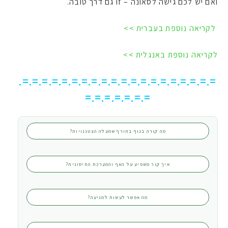
ואם יש לכם גישה לסאונה – זו גם דרך טובה.
לקריאה נוספת בעברית >>
לקריאה נוספת באנגלית >>
=.=.=.=.=.=.=.=.=.=.=.=.=.=.=.=.=.=.=.=.
=.=.=.=.=.=.=
מה קורה בגוף בחורף שמעלה הצטננויות?
איך קור משפיע על האף והמערכת החיסונית?
מה אפשר לעשות למניעה?