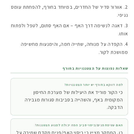
אוורור סדיר של החדרים, במיוחד בחורף, להפחתת עומס
נגיפי.
דאגה לנשימה דרך האף – אם האף סתום, לטפל ולפתוח
אותו.
הקפדה על מנוחה, שתייה חמה, והימנעות מחשיפה
ממושכת לקור.
שאלות נפוצות על הצטננויות בחורף
למה דווקא בחורף יש יותר הצטננויות?
כי הקור מוריד את היעילות של מערכת החיסון
המקומית באף, והשהייה בסביבות סגורות מגבירה
הדבקה.
האם עטיפת פנים/כיסוי סביב הפה יכולה למנוע הצטננות?
כן, המחקר מציין כי כיסוי האף/פנים מקדם שמירה על