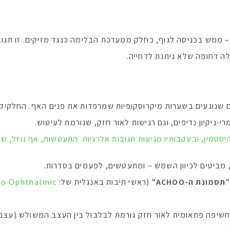
– ממש בכניסה לגוף, כחלק ממערכת הבלימה כנגד מזיקים. זו תגו
ה דחופה שלא ניתנת לדחייה.
שנוגעים בשערות מיקרוסקופיות שמרפדות את פנים האף. החלקיקים
-ניקיון נדיפים, וגם רגישות לאור חזק, שגורמת לעיטוש.
טמין, ובעקבותיו מגיעות תגובות אלרגיות: התעטשות, אף נוזל, שי
מביטים לכיוון השמש – ומתעטשים, לפעמים בסדרות.
"תסמונת ה-ACHOO"
(ראשי תיבות באנגלית של:
io Ophthalmic
 אצל כ-20% – 25% מהאנשים: חשיפה פתאומית לאור חזק גורמת לבלבול בין העצב המ