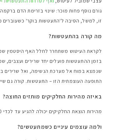
עצבי שמוביל לעיטוש,
ואף לסדרות התעטשויות >
גורם נוסף פחות מוכר: שינוי בזרימת הדם ברקמה
זו, למשל, הסיבה ל'התעטשות בוקר' כשעוברים מ
מה קורה בהתעטשות?
לקראת העיטוש משתחרר לחלל האף היסטמין שמג
בזמן ההתעטשות פועלים יחד שרירים ועצבים, שמ
שנמצא במוח אל מערכת הנשימה, ואל שרירים בפנים
התופעה העוצמתית הזו – התעטשות. קורה גם שיש 
באיזה מהירות החלקיקים מותזים החוצה?
מהירות הוצאת החלקיקים יכולה להגיע עד לכדי 160 קמ"ש!
ולמה עוצמים עיניים כשמתעטשים?