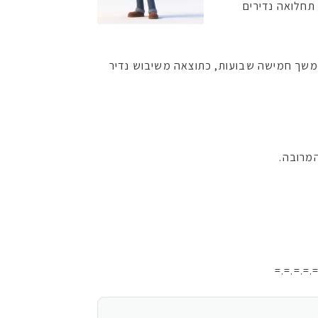
תחלואה נדירים
 ילדה בארה"ב, שהתעטשה 12 פעמים בדקה, ברציפות במשך חמישה שבועות, כתוצאה משיבוש נדיר
מרובה.
=.=.=.=.=