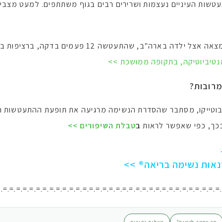
ות העיניים נעצמות ושרירים רבים בגוף משתתפים. למעט מצבי 
תופעה קיצונית במיוחד של התעטשויות מרובות נמצאה אצל
נטיביוטיקה, בתקופה ממושכת >>
מרובות?
 בוטייקו, מסתבר שהסדרת הנשימה מרגיעה את תופעת ההתעטשות ה
כך, כפי שאפשר לראות
ב
טבלת השיפורים >>
נאות נשימה בריאה® >>
.=.=.=.=.=.=.=.=.=.=.=.=.=.=.=.=.=.=.=.=.=.=.=.=.=.=.=.=.=.=.=.=.=
מה אפשר לעשות?
שאלות נפוצות