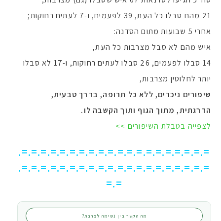
21 מהם סבלו כל העת, 39 לפעמים, ו-7 לעתים רחוקות;
אחרי 5 שבועות מתום הסדנה:
איש מהם לא סבל מצרבות כל העת,
14 סבלו לפעמים, 26 סבלו לעתים רחוקות, ו-17 לא סבלו
יותר לחלוטין מצרבות,
שיפורים ניכרים, ללא כל תרופה, בדרך טבעית,
הדרגתית, מתוך הגוף ותוך הקשבה לו.
לצפייה בטבלת השיפורים >>
=.=.=.=.=.=.=.=.=.=.=.=.=.=.=.=.=.=.=.=.
=.=.=.=.=.=.=.=.=.=.=.=.=.=.=.=.=.=.=.=.
=.=
מה הקשר בין נשימה לצרבת?