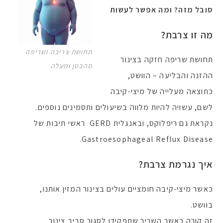
סובל מזה? ומה אפשר לעשות
מה זו צרבת?
תחושת צריבה ושריפה
תחושת שריפה חזקה בצינור
מהבטן ומעלה
ההזנה והבליעה – הוושט,
כתוצאה מעלייה של מיצי-קיבה
לשם, עשויה להיות מלווה בשיעולים ותסמינים נוספים.
נקראת גם ריפלוקס, ובאנגלית GERD ראשי תיבות של
Gastroesophageal Reflux Disease.
איך נגרמת צרבת?
כאשר מיצי-קיבה חומציים עולים בצינור המזין אותנו,
בוושט.
זה קורה כאשר השריר שתפקידו לסגור סביב צינור