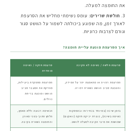
את החומצה למעלה.
חולשת שרירים:
עומס נשימתי מחליש את הסרעפת
לאורך זמן, מה שפוגע ביכולתה לשמור על הוושט סגור
וגורם לצרבות כרוניות.
איך הסרעפת מונעת עליית חומצה?
סרעפת חלשה / נשימה לא תקינה
סרעפת חזקה / נשימה
מוסדרת
הסרעפת רפויה או מתאמצת יתר על המידה,
הסרעפת מתפקדת ביעילות,
והטבעת סביב הוושט נשארת רפויה.
מהדקת את המעבר סביב
הוושט ומונעת בריחת
נוזלים.
בזמן שינה (במיוחד בנחירות ובהפסקות
הנשימה רגועה וללא מאמץ,
נשימה בשינה), נוצרת יניקה חזקה (וואקום)
הלחץ התוך-בטני מאוזן
שמושכת את מיצי הקיבה למעלה לוושט.
והחומצה נשארת בקיבה.