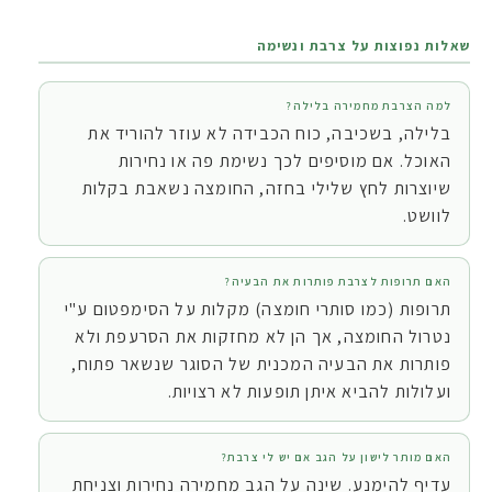
שאלות נפוצות על צרבת ונשימה
למה הצרבת מחמירה בלילה?
בלילה, בשכיבה, כוח הכבידה לא עוזר להוריד את
האוכל. אם מוסיפים לכך נשימת פה או נחירות
שיוצרות לחץ שלילי בחזה, החומצה נשאבת בקלות
לוושט.
האם תרופות לצרבת פותרות את הבעיה?
תרופות (כמו סותרי חומצה) מקלות על הסימפטום ע"י
נטרול החומצה, אך הן לא מחזקות את הסרעפת ולא
פותרות את הבעיה המכנית של הסוגר שנשאר פתוח,
ועלולות להביא איתן תופעות לא רצויות.
האם מותר לישון על הגב אם יש לי צרבת?
עדיף להימנע. שינה על הגב מחמירה נחירות וצניחת