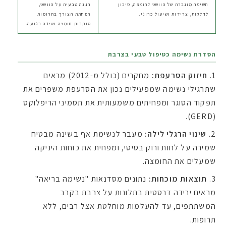
חשיפה מוגברת של הוושט לחומצה, סיכון
הגנה טבעית על הוושט,
לדלקות, צרידות ושיעול כרוני.
הפחתת הצורך בתרופות
סותרות חומצה ושינה רגועה.
הסדרת נשימה כטיפול טבעי בצרבת
חיזוק הסרעפת:
מחקרים (כולל מ-2012) מראים
שתרגילי נשימה שמפעילים נכון את הסרעפת משפרים את
תפקוד הסוגר ומפחיתים משמעותית את תסמיני הריפלוקס
(GERD).
שינוי הרגלי לילה:
מעבר לנשימת אף בשינה מבטיח
שמירה על לחות ורוק בסיסי, ומפחית את כוחות היניקה
שמעלים את החומצה.
תוצאות מוכחות:
נתונים מסדנאות "נשימה בריאה"
מראים ירידה דרסטית בתלונות על צרבת בקרב
המשתתפים, עד להעלמות מוחלטת אצל רבים, ללא
תרופות.