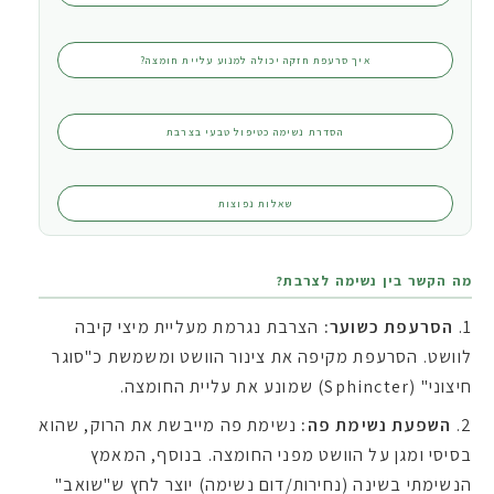
איך סרעפת חזקה יכולה למנוע עליית חומצה?
הסדרת נשימה כטיפול טבעי בצרבת
שאלות נפוצות
מה הקשר בין נשימה לצרבת?
הסרעפת כשוער:
הצרבת נגרמת מעליית מיצי קיבה
לוושט. הסרעפת מקיפה את צינור הוושט ומשמשת כ"סוגר
חיצוני" (Sphincter) שמונע את עליית החומצה.
השפעת נשימת פה:
נשימת פה מייבשת את הרוק, שהוא
בסיסי ומגן על הוושט מפני החומצה. בנוסף, המאמץ
הנשימתי בשינה (נחירות/דום נשימה) יוצר לחץ ש"שואב"