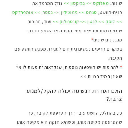
שונות:
מאלוקס >>
גביקסון >>
נוזל המרפד את
פנים-הוושט,
טגמט >>
פמוטידין >>
גסטרו >>
אומפרדקס
>>
לוסק >>
לנטון >>
קונטרולוק >>
ועוד, תרופות
שמצמצמות את ייצור מיצי הקיבה או השפעתם דרך
מנגנונים שונים
*
במקרים חריפים נעשים ניתוחים לסגירת מפגש הוושט עם
הקיבה.
*
לתרופות יש השפעות נוספות, שנקראות 'תופעות לוואי'
שאינן תמיד רצויות >>
האם הסדרת הנשימה יכולה להקל/למנוע
צרבת?
כן, בהחלט, הוושט עובר דרך הסרעפת לקיבה, כך
שהסרעפת מקיפה אותו, וכשהיא חזקה היא מקיפה אותו