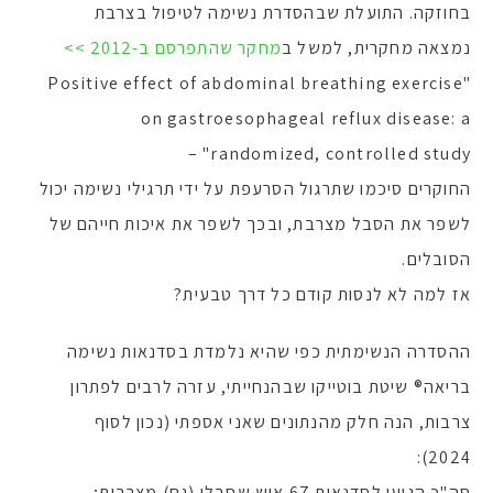
בחוזקה. התועלת שבהסדרת נשימה לטיפול בצרבת
נמצאה מחקרית, למשל ב
מחקר שהתפרסם ב-2012 >>
"Positive effect of abdominal breathing exercise
on gastroesophageal reflux disease: a
randomized, controlled study" –
החוקרים סיכמו שתרגול הסרעפת על ידי תרגילי נשימה יכול
לשפר את הסבל מצרבת, ובכך לשפר את איכות חייהם של
הסובלים.
אז למה לא לנסות קודם כל דרך טבעית?
ההסדרה הנשימתית כפי שהיא נלמדת בסדנאות נשימה
בריאה® שיטת בוטייקו שבהנחייתי, עזרה לרבים לפתרון
צרבות, הנה חלק מהנתונים שאני אספתי (נכון לסוף
2024):
סה"כ הגיעו לסדנאות 67 איש שסבלו (גם) מצרבות;