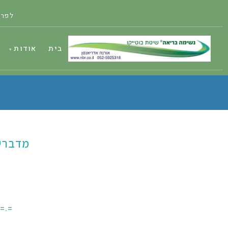
לפרט
בית
אודות
מדברי 
.=.=