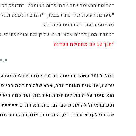
"תחושת הנשימה יותר נוחה ופחות מאומצת" "הדופק המואץ
"מערכת העיכול שלי פחות בבלגן" "הצרבות כמעט ונעלמ
מקצועיות הסדנה וחווית הלמידה:
"למדתי המון דברים שלא ידעתי על קיומם והופתעתי לשמו
*תוך 12 יום מתחילת הסדנה
.=.=
ביולי 2010 כשהבת הייתה בת 10, למדה אצלי ושיפרה את נשימתה ובריאותה.
עכשיו, 16 שנים מאוחר יותר, אבא שלה כתב לה בפייסבוק ברכה ליום ההולדת 26 שלה,
הוא סיפר עליה במילים חמות ואוהבות, ועד כמה היא 
וכמובן איחל לה את מיטב הברכות והאיחולים ♥♥♥♥♥
שמחתי לקרוא את דבריו, התכתבתי אתו, הנה ההתכתב