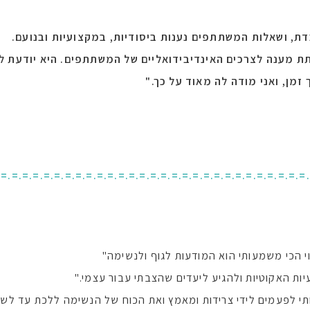
דת, ושאלות המשתתפים נענות ביסודיות, במקצועיות ובנועם.
 מענה לצרכים האינדיבידואליים של המשתתפים. היא יודעת לא 
זמן, ואני מודה לה מאוד על כך."
.=.=.=.=.=.=.=.=.=.=.=.=.=.=.=.=.=.=.=.=.=.=.=.=.=.=.=.=.=
וי הכי משמעותי הוא המודעות לגוף ולנשימה"
יות האקוטיות ולהגיע ליעדים שהצבתי עבור עצמי."
אותי לפעמים לידי צרידות ומאמץ ואת הכוח של הנשימה ללכת עד ל