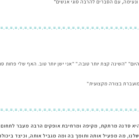
נעימה, עם הסברים להרבה סוגי אנשים"
.=.=.=.=.=.=.=.=.=.=.=.=.=.=.=.=.=.=.=.=.=.=.=.=.=.=.=.=.=
ם" "השינה קצת יותר טובה." "אני ישן יותר טוב. האף שלי פחות סת
ועברת בצורה מקצועית"
.=.=.=.=.=.=.=.=.=.=.=.=.=.=.=.=.=.=.=.=.=.=.=.=.=.=.=.=.=
 היא סדנה מרתקת, מקיפה ומרחיבת אופקים הרבה מעבר לתחום 
 שלנו, מה מפעיל אותה ותומך בה ומה מגביל אותה, וכיצד ביכולת