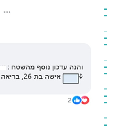
=
.=
.=
.=
.=
.=
.=
.=
.=
.=
.=
.=
.=
.=
.=
.=
.=