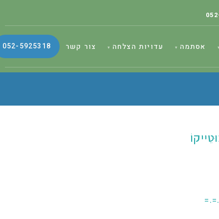
052
052-5925318
אסתמה
עדויות הצלחה
צור קשר
ֵייקוֹ
=.=