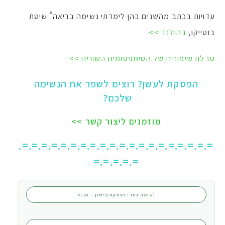
®
עדויות בכתב מהשנים בהן לימדתי נשימה בריאה
שיטת
בוטייקו,
בהולנד >>
טבלת שיפורים של הסימפטומים השונים >>
הפסקת לעשן? רוצים לשפר את הנשימה
שלכם?
מוזמנים ליצור קשר >>
.
=.=.=.=.=.=.=.=.=.=.=.=.=.=.=.=.=.=.=.=
=.=.=.=.=
נשימה אחרי הפסקת עישון – מבוא