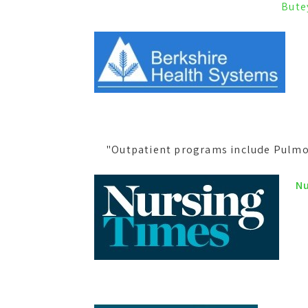
Bute
Nu