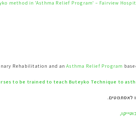
yko method in 'Asthma Relief Program' – Fairview Hospit
Asthma Relief Program
based
rses to be trained to teach Buteyko Technique to ast
ו לאסתמטים.
טייקו,