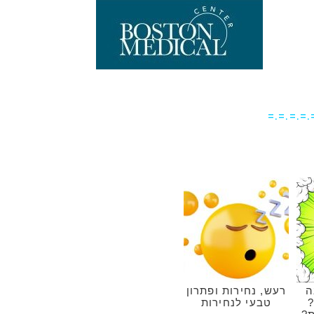
=.=.=.=.
ה
רעש, נחירות ופתרון
?
טבעי לנחירות