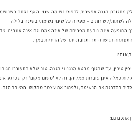
ק מתגובת-הגנה אפשרית לדפוס-נשימה שגוי. האף נסתם כשנושמים 
ה לשתות/לשירותים – מעידה על שינוי נשימתי בשינה בלילה.
כך התופעה אינה נובעת מפריחה של איזה צמח וגם אינה עונתית. מד
התפתחה רגישות-יתר ותגובת-יתר של הריריות באף.
תאום?
ן טיפין, עד שהגוף מבטא מנגנוני-הגנה. טוב שלא התעוררו תגובות
ות כאלה אינן עוברות מאליהן. זה לא 'משום מקום' רק שכרגע אי
יר בהדרגה את הנשימה, ולפתור את עצמך מהקושי המיותר הזה.
 אתכם גם: