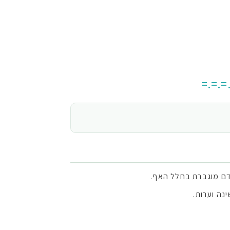
=.=.=
דם מוגברת בחלל האף.
נה וערות.