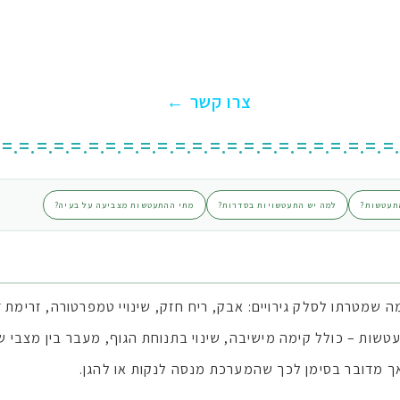
צרו קשר ←
.=.=.=.=.=.=.=.=.=.=.=.=.=.=.=.=.=.=.=.=.=.=.=
התעטשות?
למה יש התעטשויות בסדרות?
מתי ההתעטשות מצביעה על בעיה?
מטרתו לסלק גירויים: אבק, ריח חזק, שינויי טמפרטורה, זרימת 
טשות – כולל קימה מישיבה, שינוי בתנוחת הגוף, מעבר בין מצבי שי
 מדובר בסימן לכך שהמערכת מנסה לנקות או להגן.