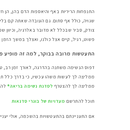
התנפחות הריריות באף והיאספות הדם בהן, הן חל
שגויה, כולל אף סתום. גם העובדה שאתה קם בליל
צודק, סביר שבכלל לא מדובר באלרגיה, וכיוון ש
פשוט, רגיל, קיים אצל כולנו, ואצלך במשך הזמן 
התעטשות מרובה בבוקר, למה זה מופיע פ
דפוס הנשימה משתנה בהדרגה, לאורך זמן רב, טיפי
ממליצה לך לעשות משהו עכשיו, כי בדרך כלל תקל
ממליצה לך להצטרף
לסדנת נשימה בריאה®
להסד
תוכל להתרשם
מעדויות של בוגרי סדנאות
אם התעניינתם בהתעטשויות בהשכמה, אולי יעניין