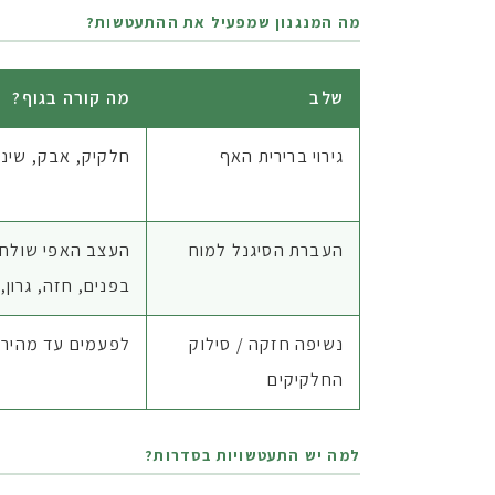
מה המנגנון שמפעיל את ההתעטשות?
שלב
מה קורה בגוף?
גירוי ברירית האף
חלקיק, אבק, שינו
העברת הסיגנל למוח
העצב האפי שולח 
בפנים, חזה, גרון, 
נשיפה חזקה / סילוק
לפעמים עד מהירות של כ־160 קמ״ש (!) לש
החלקיקים
למה יש התעטשויות בסדרות?