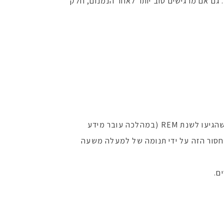
גם אם מרגישים טוב יותר לאחר הנמנום, חלק
למי שחסרות לו שעות שינה רבות, תנומת-חיזוק קצרה עשויה שלא להספיק: אנשים שבאופן קבוע מתעוררים לפני שהגיעו לשנת REM (במהלכה עובר מידע
מחסור הזה על ידי תנומה של למעלה משעה
ם.