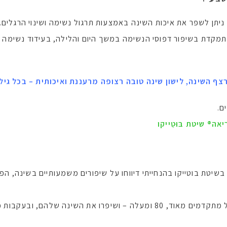
ניתן לשפר את איכות השינה באמצעות תרגול נשימה ושינוי הרגלים.
קו, אותה אני מלמדת מעל 20 שנה, מתמקדת בשיפור דפוסי הנשימה במשך היום והלילה,
רצף השינה,
לישון שינה טובה רצופה מרעננת ואיכותית – בכל גיל!
ם.
ה® שיטת בּוּטֵייקו
טת בוטייקו בהנחייתי דיווחו על שיפורים משמעותיים בשינה, הפח
בעקבות כך את איכות חייהם לאין ערוך.