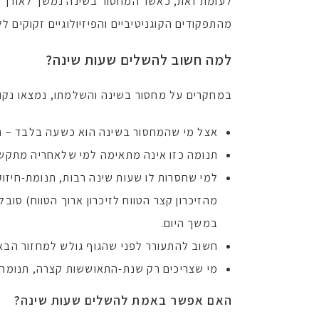
לעומת זאת, כאשר המחסור בשינה נמשך לאורך זמ
מהתפקודים הקוגניטיביים והפיזיולוגיים זקוקים 
למה חשוב להשלים שעות שינה?
במחקרים על מחסור בשינה והשלמתו, נמצאו נקודו
אצל מי שהמחסור בשינה הוא כשעה בלבד – נמנו
תנומה כזו אינה מתאימה למי שלאחריה מתקש
מהזיכרון קצר הטווח לזיכרון ארוך הטווח) ס
במשך היום.
חשוב להתעורר לפני שהגוף גולש למחזור הבא 
מי שצריכים רק שנת-התאוששות קצרה, תנומה של כ-30 דקות עדיפה על שתיית 
האם אפשר באמת להשלים שעות שינה
?