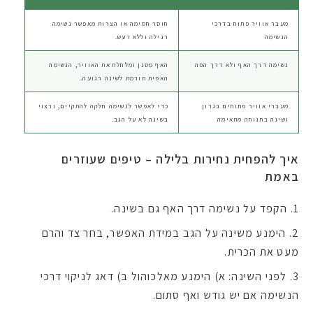
מעבר אוויר פתוח בדרכי
חוסר חסימה או הצרות מאפשר נשימה
הנשימה
רגילה וללא רעש.
נשימה דרך האף ולא דרך הפה
האף מסנן ומלחלח את האוויר, הנשימה
האפית תורמת לשינה רגועה.
מעברי אוויר פתוחים בגרון
כדי לאפשר לנשימה חלקה להתקיים, ורצוי
ושינה בתנוחה מתאימה
בשינה לא על הגב.
איך להפחית נחירות בלילה – טיפים שעוזרים
באמת
הקפד על נשימה דרך האף גם בשינה.
הימנע משינה על הגב במידת האפשר, בחר צד והרם
מעט את הכרית.
לפני השינה: א) הימנע מאלכוהול ב) דאג לניקוי דרכי
הנשימה אם יש גודש ואף סתום.