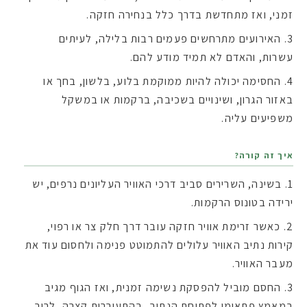
זמני, ואז מתחדשת בדרך כלל בנחירה חזקה.
האירועים מתרחשים פעמים רבות בלילה, לעיתים
עשרות, והאדם לא תמיד מודע להם.
החסימה יכולה להיות ממוקמת בלוע, בלשון, בחך או
באזור ​הגרון, ושינויים בשכיבה, ברקמות או במשקל
משפיעים עליה.
איך זה קורה?
בשינה, השרירים סביב דרכי האוויר העליונים נרפים, יש
ירידה בטונוס הרקמות.
כאשר זרימת אוויר חזקה עובר דרך חלק צר או רפוי,
קירות נתיב האוויר עלולים להתמוטט פנימה ולחסום עוד את
מעבר האוויר.
החסם מוביל להפסקת נשימה זמנית, ואז הגוף מגיב
במאמץ פתאומי לפתיחת הנתיב, בהתעוררות קצרה, לרוב