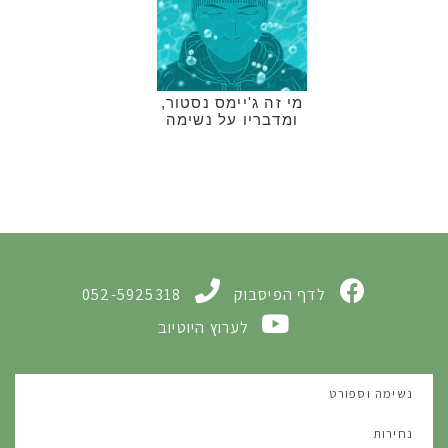
מי זה ג'יימס נסטור,
ומדבריו על נשימה
לדף הפיסבוק
052-5925318
לערוץ היוטיוב
נשימה וספורט
נחירות