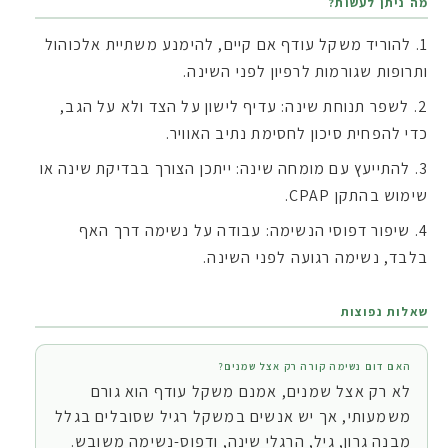
מה ניתן לעשות?
להוריד משקל עודף אם קיים, להימנע משתיית אלכוהול
ותרופות שגורמות לרפיון לפני השינה.
לשפר תנוחת שינה: עדיף לישון על הצד ולא על הגב,
כדי להפחית סיכון לחסימת נתיב האוויר.
להתייעץ עם מומחה שינה: ייתכן הצורך בבדיקת שינה או
שימוש בהתקן CPAP.
שיפור דפוסי הנשימה: עבודה על נשימה דרך האף
בלבד, נשימה רגועה לפני השינה.
שאלות נפוצות
האם דום נשימה קורה רק אצל שמנים?
לא רק אצל שמנים, אמנם משקל עודף הוא גורם
משמעותי, אך יש אנשים במשקל רגיל שסובלים בגלל
מבנה גרון, גיל, הרגלי שינה, ודפוס-נשימה משובש.