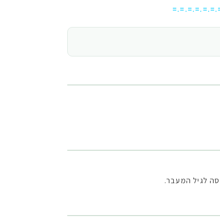
=.=.=.=.=.=.
סה לגיל המעבר.