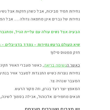
נחירות תמיד מביכות, אבל כשהן חזקות אצל נשי
נחירות של גברים אינן מחמאה גדולה…. אבל הפע
הבעיה אצל נשים עולה עם עליית הגיל, ומתגבר
שיא העולם ברעש נחירות – נמדד בדציבלים – נקבע על י
חזק ממטוס סילון!
כאשר ה
נשימה בריאה
, כאשר מעברי האוויר תקינים
נחירות נוצרות כשיש התנגדות למעבר אוויר בנתיב
המעבר שנהיה צר.
המאמץ יוצר רעד בגרון, וזה מקור הרעש.
תנאים מחמירים: אלכוהול, אכילה בסמוך לשינה, ת
יש מצבים שעוברים מעצמם