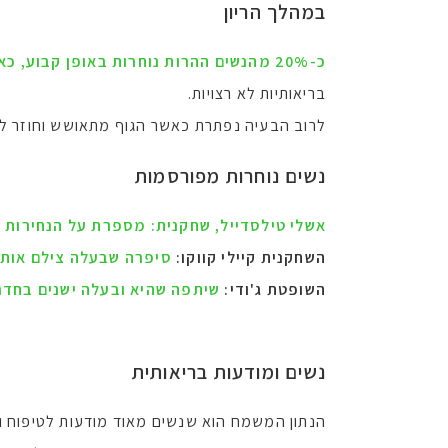
במהלך הריון
כ-20% מהנשים ההרות נוחרות באופן קבוע, כאשר השכיחות עולה מכ-7–11% בתחילת ההיריון לכ-16–25% בשליש השלישי
בריאותיות לא רצויות.
לרוב הבעיה נפתרת כאשר הגוף מתאושש וחוזר ל
נשים נוחרות מפורסמות
אשלי טילסדייל, שחקנית: מספרת על הנחירות ש
השחקנית קיילי קווקו:
סיפרה שבעלה צילם אותה
השופטת ג'ודי:
שיתפה שהיא ובעלה ישנים בחדרי
נשים ומודעות בריאותית
הנתון המשמח הוא שנשים מאוד מודעות לטיפוח ו