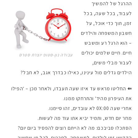
ההרגל של להמשיך
לעבוד, בכל שעה, בכל
זמן, תוך כדי אוכל, על
חשבון המשפחה והילדים
– הוא הרגל רע ומשבש
חיים. חיים שלמים יכולים
עבודה נון-סטופ יוצרת סטרס
לעבור מבלי משים,
הילדים גדלים מול עינינו, כאילו כבדרך אגב, לא חבל?
⇐
החליטו מראש עד איזו שעה תעבדו, ולאחר מכן – 'הפילו
את העיפרון מהיד' והתרחקו ממנו.
אחרי שעה 0X:00 לא עובדים, זהו סיימנו.
מחר יום חדש, ותמיד יביא אתו עוד מה לעשות.
הסתכלו סביבכם: מה לא הייתם רוצים להפסיד ביום יום?
הקדישו זמן לילדים, למשפחה, לחברים, לכל מי שחשוב