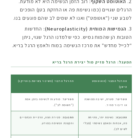
האוטומט השקוף:
רוב הזמן הנשימה היא לא מודעת.
הרגלים שגויים (כמו נשימת פה או החזקת בטן) הופכים
לטבע שני ("אוטומט") ואנו לא שמים לב שהם פוגעים בנו.
הגמישות המוחית (Neuroplasticity):
החדשות
הטובות הן שהמוח גמיש. כפי שלמדנו הרגל שגוי, ניתן
"לכייל מחדש" את מרכז הנשימה במוח ולאמץ הרגל בריא.
המעגל: הרגל מזיק מול יצירת הרגל בריא
ההרגל המצוי (האוטומט
ההרגל הרצוי (השינוי בשיטת בוטייקו)
הישן)
הטריגר:
סטרס, ישיבה ממושכת
הטריגר:
מודעות לנשימה בזמן אמת
או דיבור מהיר.
("תשומת לב").
התגובה:
נשימת יתר, פתיחת
התגובה:
סגירת הפה, הרפיית הכתפיים
פה, אנחות ומאמץ נשימתי (מבלי
והקטנת הנשימה במודע.
לשים לב).