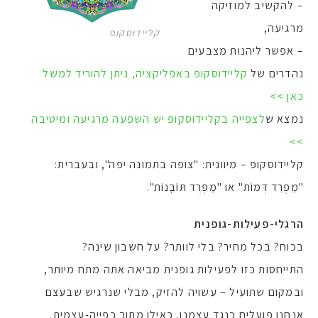
– להקשיב למוזיקה
מרגיעה,
קליידוסקופ
– אפשר ליהנות מצבעים
נהדרים של
קליידוסקופ באפליקציה, ניתן להוריד למשל
כאן >>
נמצא ש
לצפייה בקליידוסקופ יש השפעה מרגיעה ומיטיבה
>>
קליידוסקופ – מיוונית: "צופה בתמונה יפה", ובעברית:
"מַפְרֵד דְּמוֹת" או "מַפְרֵד תּוֹבָנוֹת".
הרגלי-פעילות-גופנית
בכוח? בכל מחיר? בלי לוותר? על חשבון שינה?
התייחסות כזו לפעילות גופנית מביאה אתה מתח מיותר,
ובמקום שתועיל – עשויה להזיק, מבלי שנרגיש שבעצם
אנחנו פועלים כנגד עצמנו, כאילו מתוך כפייה-עצמית.