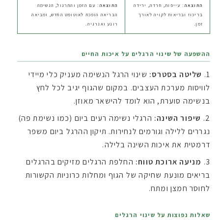
התוצאה:
עייפות, חרדה, ירידה
התוצאה:
עם הזמן והתרגול, הנשימה
בריכוז ובריאות לקויה לאורך
הבריאה הופכת לאוטומט החדש, ומביאה
זמן.
רוגע ואנרגיה.
ההשפעה של שינוי הרגלים על איכות החיים
שליטה בסטרס:
שינוי הרגל הנשימה מעניק כלי מיידי
לוויסות מערכת העצבים. במקום שהגוף יגיב לכל לחץ
בנשימה סוערת, הוא לומד להישאר מאוזן.
שיפור השינה:
הרגלי נשימה רעים ביום (כמו נשימת פה)
נגררים ללילה וגורמים לנחירות. תיקון ההרגל ביום משפר
דרמטית את איכות השינה בלילה.
מניעה ארוכת טווח:
החלפת הרגלים מזיקים בהרגלים
בריאים מונעת שחיקה של הגוף ומחלות כרוניות הקשורות
לחוסר חמצן ומתח.
שאלות נפוצות על שינוי הרגלים