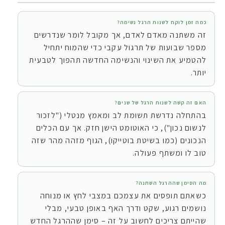
כמה זמן לוקח לשנות הרגל נשימה?
זה משתנה מאדם לאדם, אך מקובל לומר שנדרשים
מספר שבועות של תרגול עקבי כדי שהמוח יתחיל
להטמיע את השינוי והנשימה החדשה תהפוך לטבעית
יותר.
האם זה קשה לשנות הרגל של שנים?
בהתחלה נדרשת תשומת לב ומאמץ מנטלי ("לזכור
לנשום נכון"), כי האוטומט הישן חזק. אך עם הכלים
הנכונים (כמו בשיטת בוטייקו), הגוף מזהה מהר שזה
טוב לו ומשתף פעולה.
מה הסימן שההרגל השתנה?
כשאתם תופסים את עצמכם במצבי לחץ או מנוחה
נושמים רגוע, שקט ודרך האף באופן טבעי, מבלי
שהייתם צריכים לחשוב על זה – סימן שההרגל החדש