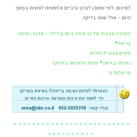
לסיכום: למי שמוכן לגרוב גרביים אלסטיות לוחצות במשך
היום – אולי שווה בדיקה
הסדרה טבעית של הנשימה ביום ובלילה – סדנת נשימה
בריאה®
פתרון טבעי לנחירות
נשימה בריאה® שיטת פרופסור בוּטֵייקוֹ
מי מלמדת
=.=.=.=.=.=.=.=.=.=.=.=.=.=.=.=.=.=.=.=.=.=.=.=.=.
=.=.=.=.=.=.=.=.=.=