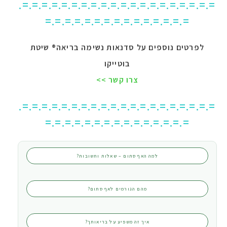
=.=.=.=.=.=.=.=.=.=.=.=.=.=.=.=.=.=.=.=.
=.=.=.=.=.=.=.=.=.=.=.=.=.=.=
לפרטים נוספים על סדנאות נשימה בריאה® שיטת
בוטייקו
צרו קשר >>
=.=.=.=.=.=.=.=.=.=.=.=.=.=.=.=.=.=.=.=.
=.=.=.=.=.=.=.=.=.=.=.=.=.=.=
למה האף סתום – שאלות ותשובות?
מהם הגורמים לאף סתום?
איך זה משפיע על בריאותך?