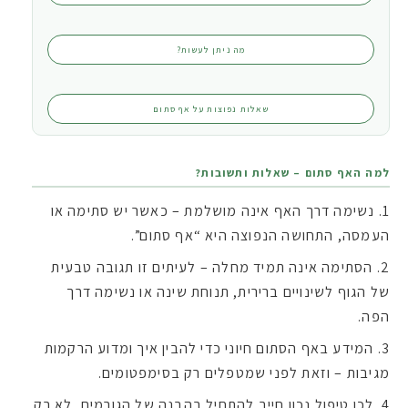
מה ניתן לעשות?
שאלות נפוצות על אף סתום
למה האף סתום – שאלות ותשובות?
נשימה דרך האף אינה מושלמת – כאשר יש סתימה או
העמסה, התחושה הנפוצה היא “אף סתום”.
הסתימה אינה תמיד מחלה – לעיתים זו תגובה טבעית
של הגוף לשינויים ברירית, תנוחת שינה או נשימה דרך
הפה.
המידע באף הסתום חיוני כדי להבין איך ומדוע הרקמות
מגיבות – וזאת לפני שמטפלים רק בסימפטומים.
לכן טיפול נכון חייב להתחיל בהבנה של הגורמים, לא רק