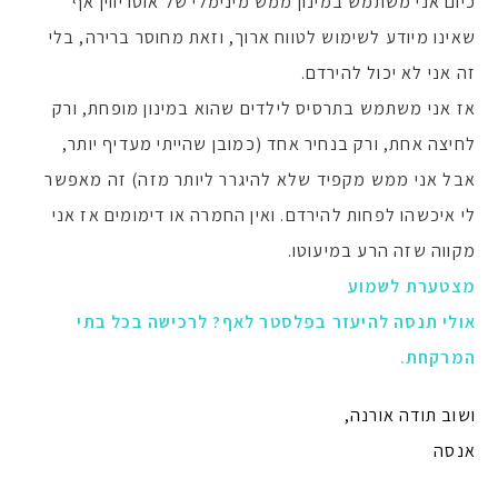
כיום אני משתמש במינון ממש מינימלי של אוטריווין אף
שאינו מיודע לשימוש לטווח ארוך, וזאת מחוסר ברירה, בלי
זה אני לא יכול להירדם.
אז אני משתמש בתרסיס לילדים שהוא במינון מופחת, ורק
לחיצה אחת, ורק בנחיר אחד (כמובן שהייתי מעדיף יותר,
אבל אני ממש מקפיד שלא להיגרר ליותר מזה) זה מאפשר
לי איכשהו לפחות להירדם. ואין החמרה או דימומים אז אני
מקווה שזה הרע במיעוטו.
מצטערת לשמוע
אולי תנסה להיעזר בפלסטר לאף? לרכישה בכל בתי
המרקחת.
ושוב תודה אורנה,
אנסה