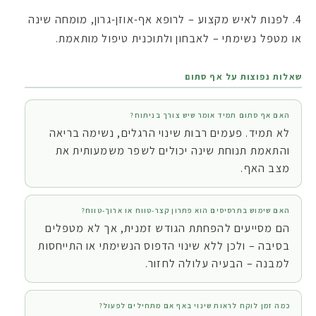
לפנות לאיש מקצוע – לרופא אף-אוזן-גרון, מומחה שינה
או מטפל נשימתי – לאבחון ולתוכנית טיפול מותאמת.
שאלות נפוצות על אף סתום
האם אף סתום תמיד אומר שיש צורך בניתוח?
לא תמיד. פעמים רבות שינוי הרגלים, נשימה בריאה
והתאמת תנוחת שינה יכולים לשפר משמעותית את
מצב האף.
האם שימוש בתרסיסים הוא פתרון קצר-טווח או ארוך-טווח?
הם מסייעים להפחתת הגודש זמנית, אך לא מטפלים
בסיבה – ולכן ללא שינוי הדפוס הנשימתי או התייחסות
למבנה – הבעיה עלולה לחזור.
כמה זמן לוקח לראות שינוי באף אם מתחילים לפעול?