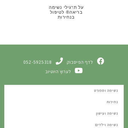
על תרגילי נשימה
בריאה® לטיפול
בנחירות
לדף הפיסבוק
052-5925318
לערוץ היוטיוב
נשימה וספורט
נחירות
נשימה ועישון
נשימה וילדים