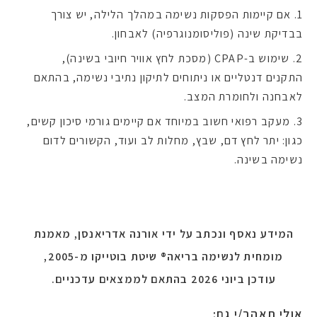
אם קיימות הפסקות נשימה במהלך הלילה, יש צורך
בבדיקת שינה (פוליסומנוגרפיה) לאבחון.
שימוש ב-CPAP (מסכת לחץ אוויר חיובי בשינה),
התקנים דנטליים או ניתוחים לתיקון נתיבי נשימה, בהתאם
לאבחנה ולחומרת המצב.
מעקב רפואי חשוב במיוחד אם קיימים גורמי סיכון קשים,
כגון: יתר לחץ דם, שבץ, מחלות לב ועוד, הקשורים לדום
נשימה בשינה.
המידע נאסף ונכתב על ידי אורנה אדריאנסן, מאמנת
מומחית לנשימה בריאה® שיטת בוטייקו מ-2005,
עודכן ביוני 2026 בהתאם לממצאים עדכניים.
אולי תאהב/י גם: