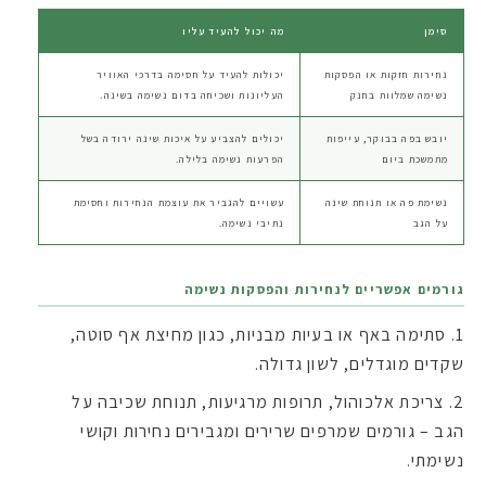
סימן
מה יכול להעיד עליו
נחירות חזקות או הפסקות
יכולות להעיד על חסימה בדרכי האוויר
נשימה שמלוות בחנק
העליונות ושכיחה בדום נשימה בשינה.
יובש בפה בבוקר, עייפות
יכולים להצביע על איכות שינה ירודה בשל
מתמשכת ביום
הפרעות נשימה בלילה.
נשימת פה או תנוחת שינה
עשויים להגביר את עוצמת הנחירות וחסימת
על הגב
נתיבי נשימה.
גורמים אפשריים לנחירות והפסקות נשימה
סתימה באף או בעיות מבניות, כגון מחיצת אף סוטה,
שקדים מוגדלים, לשון גדולה.
צריכת אלכוהול, תרופות מרגיעות, תנוחת שכיבה על
הגב – גורמים שמרפים שרירים ומגבירים נחירות וקושי
נשימתי.